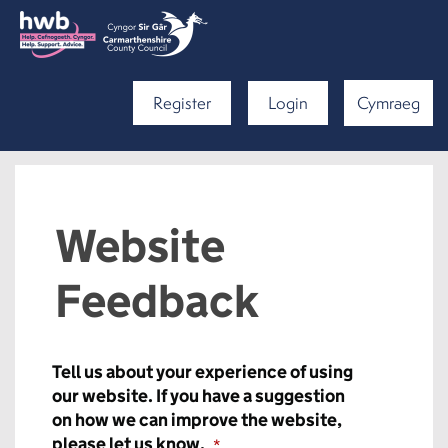
Register
Login
Cymraeg