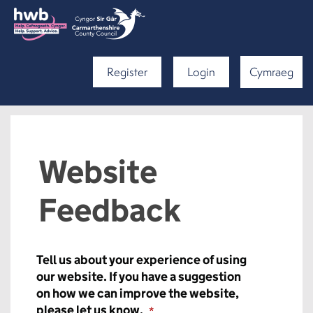
Register
Login
Cymraeg