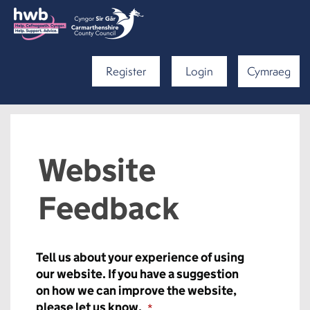
Register
Login
Cymraeg