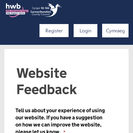
Register
Login
Cymraeg