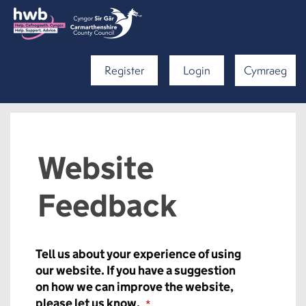
Register
Login
Cymraeg