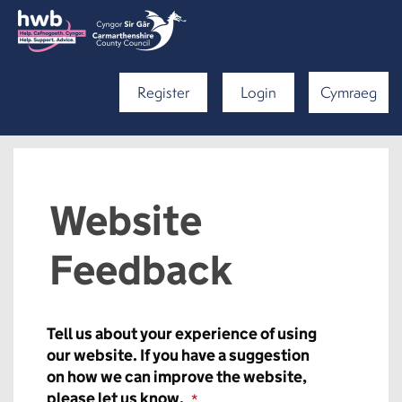
Register
Login
Cymraeg