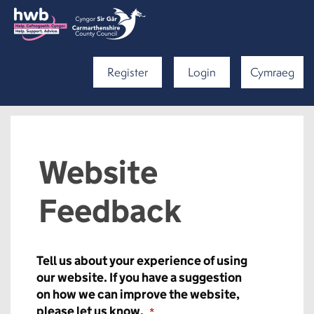
Register
Login
Cymraeg