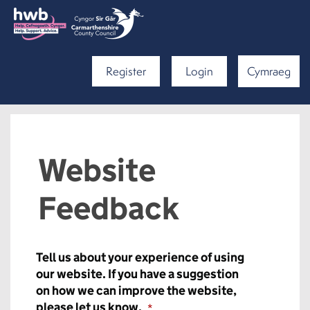
Register
Login
Cymraeg