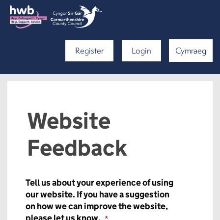
Register
Login
Cymraeg