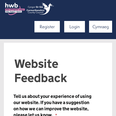
Register
Login
Cymraeg