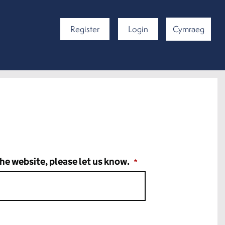
Register
Login
Cymraeg