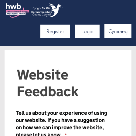
Register
Login
Cymraeg