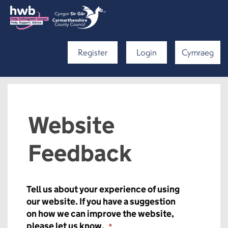
Register
Login
Cymraeg