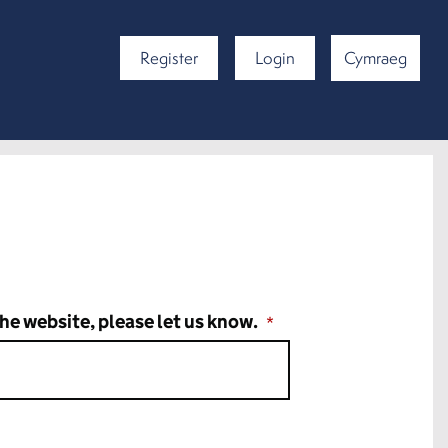
Register
Login
Cymraeg