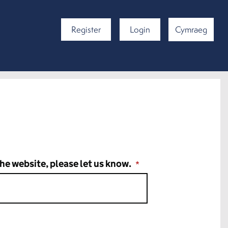
Register
Login
Cymraeg