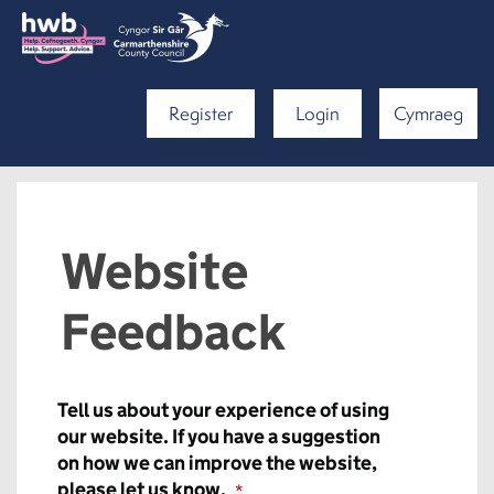
Register
Login
Cymraeg