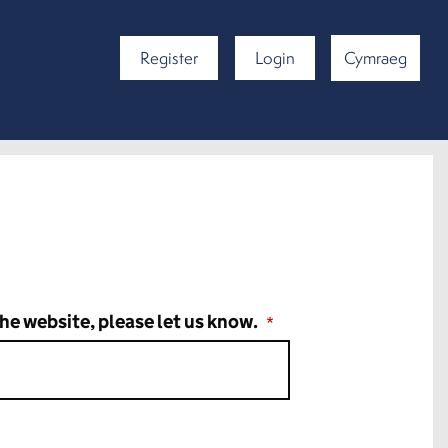
Register
Login
Cymraeg