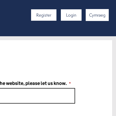
Register
Login
Cymraeg