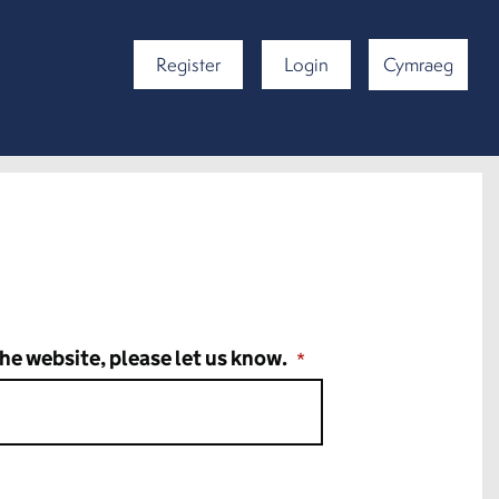
Register
Login
Cymraeg