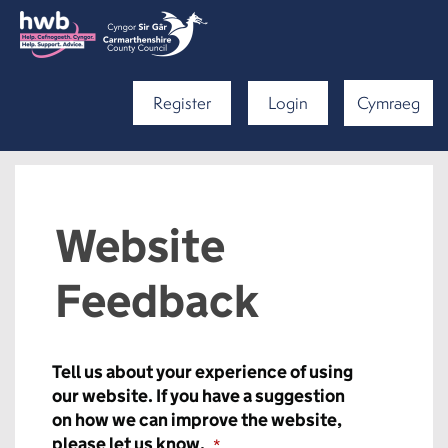
Register
Login
Cymraeg