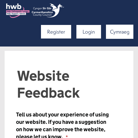
Register
Login
Cymraeg