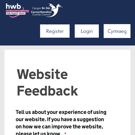
Register
Login
Cymraeg