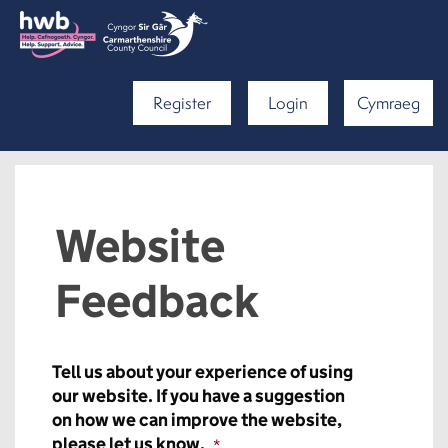
Register
Login
Cymraeg