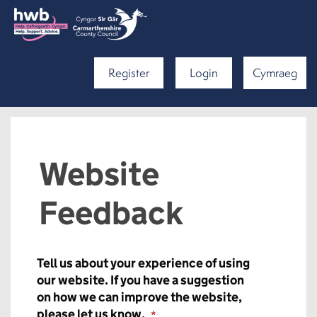
Register
Login
Cymraeg