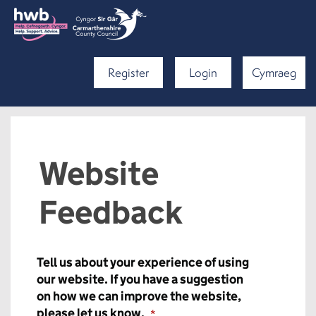
Register
Login
Cymraeg