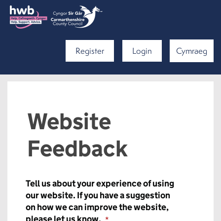
Register
Login
Cymraeg