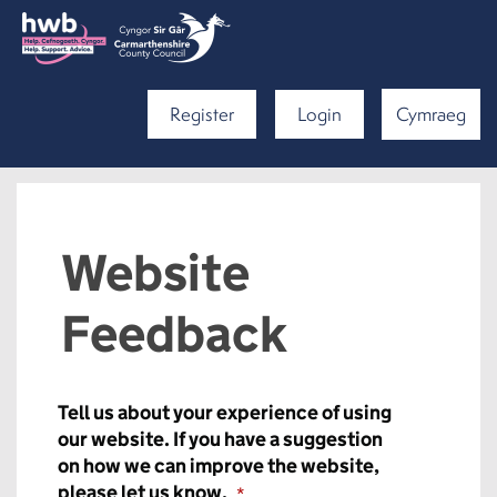
Register
Login
Cymraeg