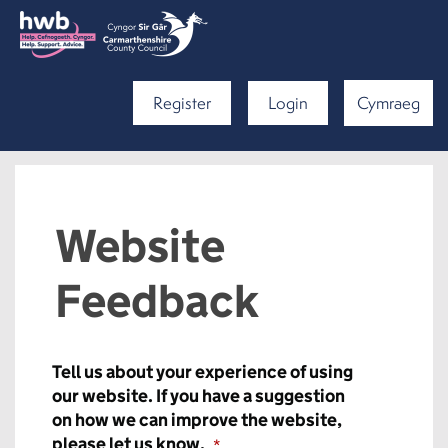
Register
Login
Cymraeg