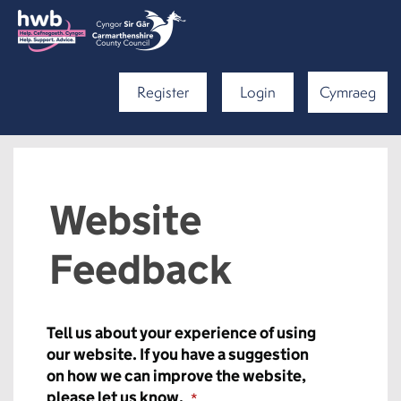
Register
Login
Cymraeg