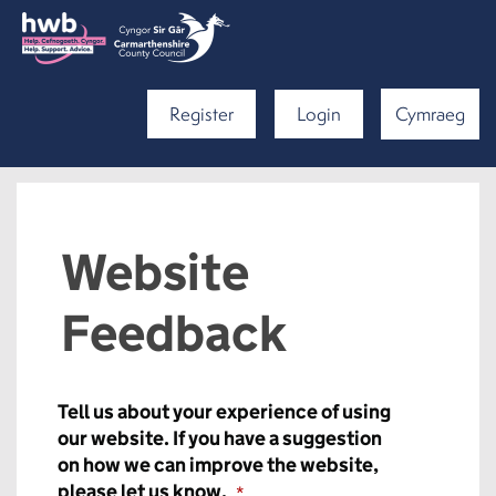
Register
Login
Cymraeg