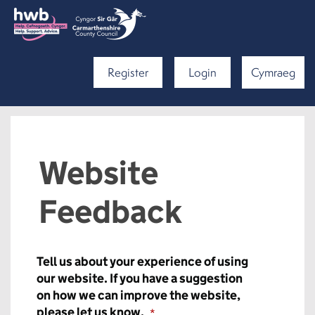
Register
Login
Cymraeg