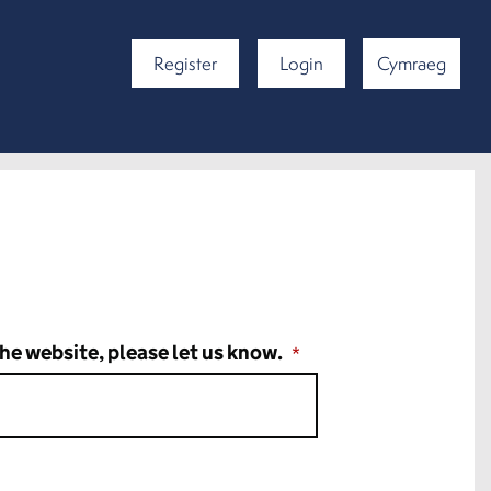
Register
Login
Cymraeg