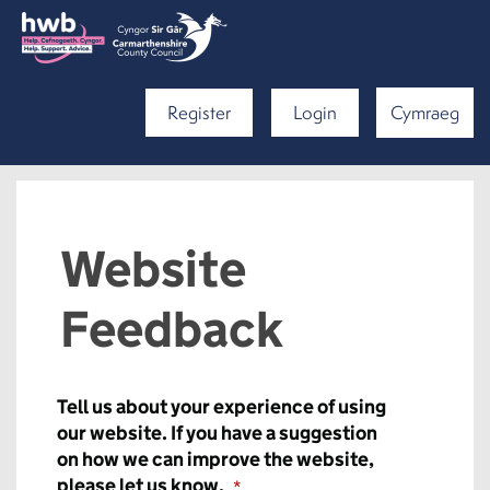
Register
Login
Cymraeg