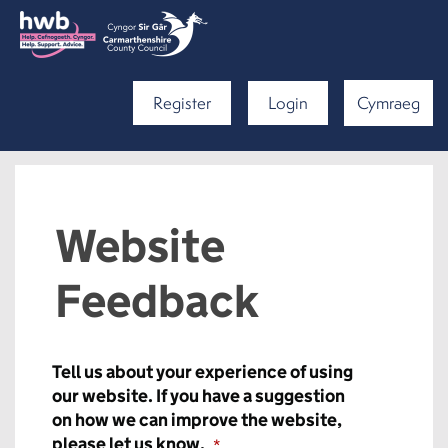
Register
Login
Cymraeg