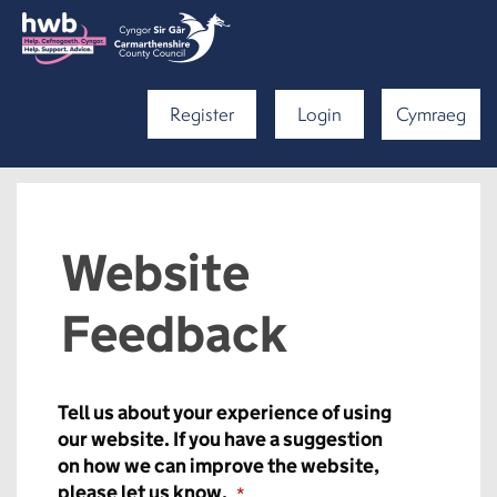
Register
Login
Cymraeg