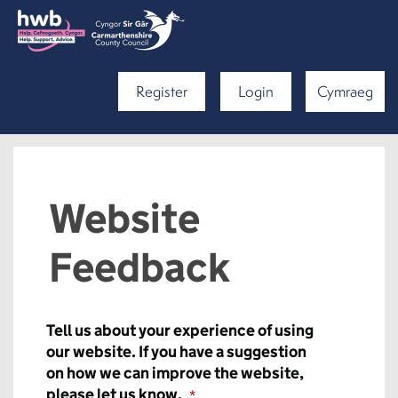
Register
Login
Cymraeg