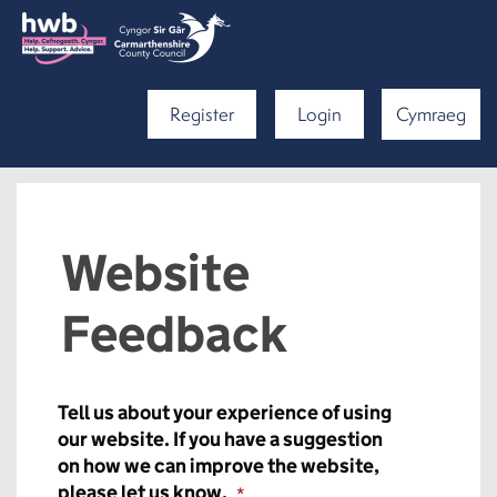
Register
Login
Cymraeg