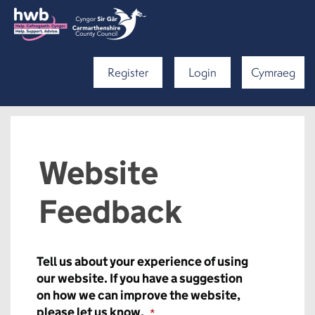
Register
Login
Cymraeg