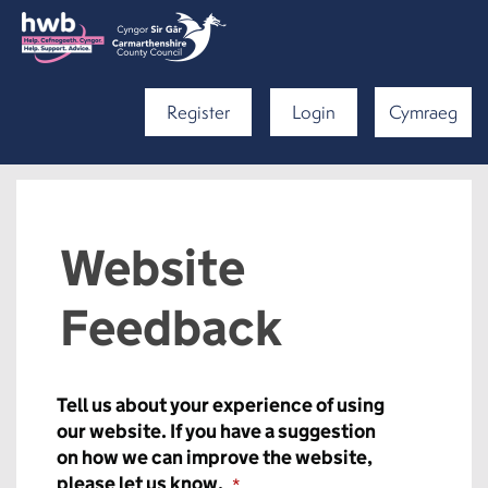
Register
Login
Cymraeg