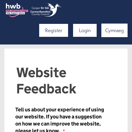
Register
Login
Cymraeg