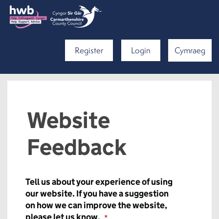
Register
Login
Cymraeg