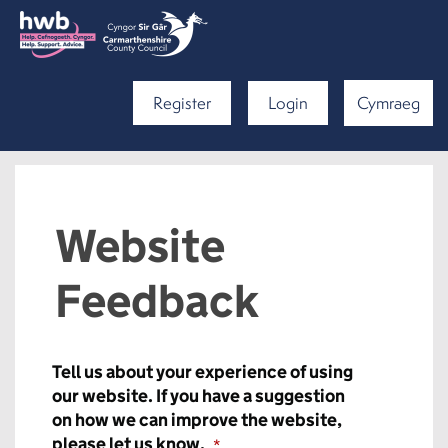
Register
Login
Cymraeg