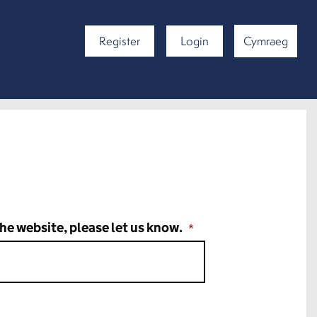
Register
Login
Cymraeg