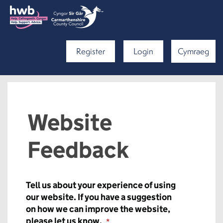
Register
Login
Cymraeg