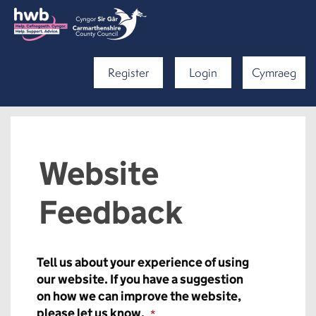
Register
Login
Cymraeg