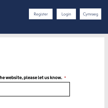
Register
Login
Cymraeg