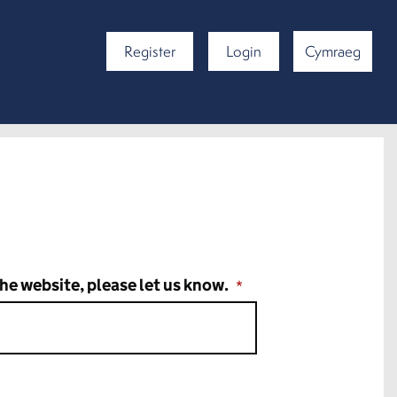
Register
Login
Cymraeg