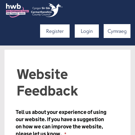
Register
Login
Cymraeg