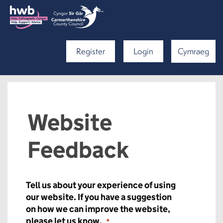
Register
Login
Cymraeg