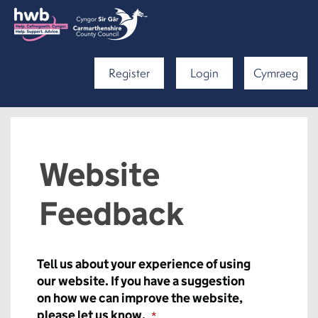
Register
Login
Cymraeg